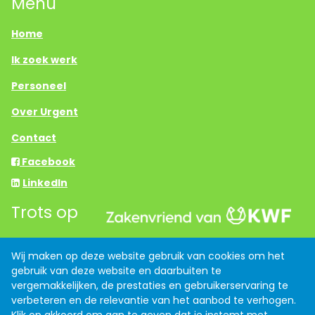
Menu
Home
Ik zoek werk
Personeel
Over Urgent
Contact
Facebook
LinkedIn
Trots op
Wij maken op deze website gebruik van cookies om het
Links
gebruik van deze website en daarbuiten te
vergemakkelijken, de prestaties en gebruikerservaring te
Anti discriminatiebeleid
verbeteren en de relevantie van het aanbod te verhogen.
Algemene voorwaarden
Klik op akkoord om aan te geven dat je instemt met