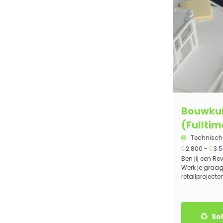
Bouwkun
(Fulltim
Technisch
2.800 -
3.
€
€
Ben jij een Re
Werk je graag
retailprojecte
Sol