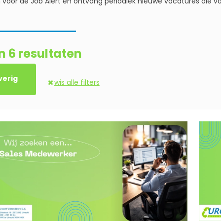
n voor de Job Alert en ontvang periodiek nieuwe vacatures die 
n 6 resultaten
verig
wis alle filters