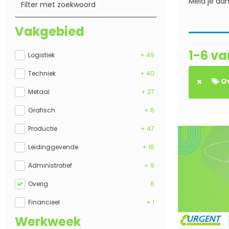
Meld je aa
Vakgebied
1-6 va
Logistiek
+ 49
Techniek
+ 40
O
Metaal
+ 27
Grafisch
+ 6
Productie
+ 47
Leidinggevende
+ 16
Administratief
+ 9
Overig
6
Financieel
+ 1
Werkweek