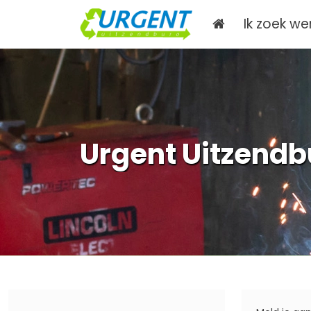
Ik zoek we
Urgent Uitzendbu
Home
Ik zoek werk