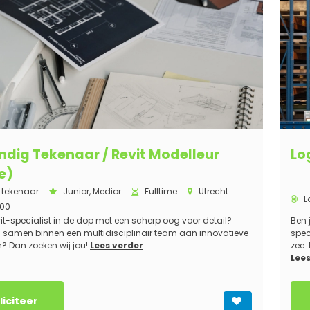
dig Tekenaar / Revit Modelleur
Lo
e)
 tekenaar
Junior, Medior
Fulltime
Utrecht
L
500
vit-specialist in de dop met een scherp oog voor detail?
Ben 
 samen binnen een multidisciplinair team aan innovatieve
spec
n? Dan zoeken wij jou!
Lees verder
zee.
Lees
liciteer