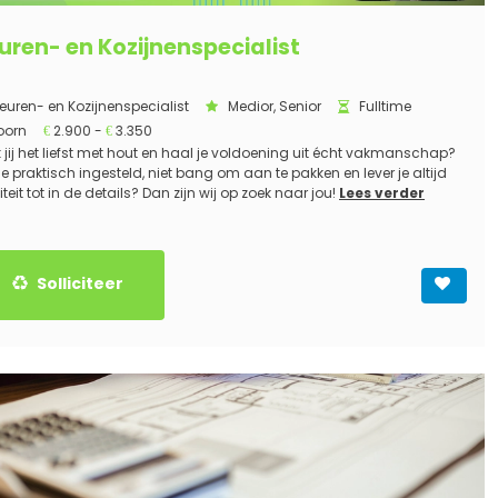
uren- en Kozijnenspecialist
euren- en Kozijnenspecialist
Medior, Senior
Fulltime
oorn
2.900 -
3.350
€
€
 jij het liefst met hout en haal je voldoening uit écht vakmanschap?
je praktisch ingesteld, niet bang om aan te pakken en lever je altijd
teit tot in de details? Dan zijn wij op zoek naar jou!
Lees verder
Solliciteer