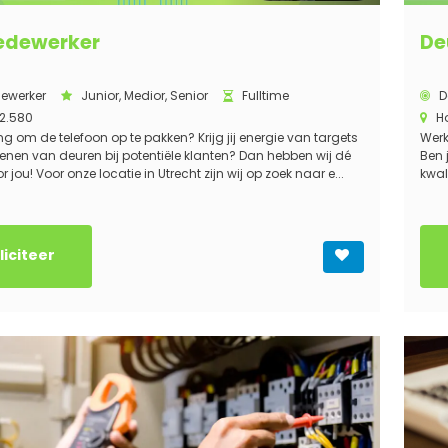
edewerker
De
ewerker
Junior, Medior, Senior
Fulltime
D
2.580
H
ang om de telefoon op te pakken? Krijg jij energie van targets
Werk
enen van deuren bij potentiële klanten? Dan hebben wij dé
Ben 
 jou! Voor onze locatie in Utrecht zijn wij op zoek naar e...
kwali
liciteer