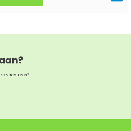
gaan?
nze vacatures?