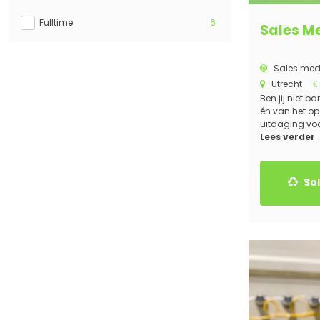
Fulltime
6
Sales M
Sales med
Utrecht
€
Ben jij niet b
én van het op
uitdaging voor
Lees verder
Sol