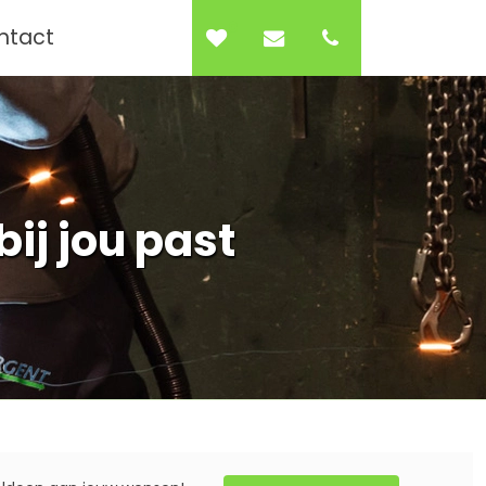
0
ntact
ij jou past