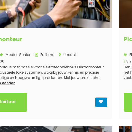
monteur
Pl
Medior, Senior
Fulltime
Utrecht
P
500
3.2
€
echnicus met passie voor elektrotechniek?Als Elektromonteur
Ben 
dustriële takelsystemen, waarbij jouw kennis en precisie
het 
eilige en hoogwaardige producten. Met jouw praktische
zoek
s verder
liciteer