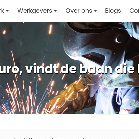
rk
Werkgevers
Over ons
Blogs
Co
ro, vindt de baan die b