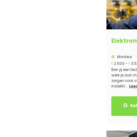
Elektro
Monteur
2.500 -
3.
€
€
Ben jij een t
werk je aan in
zorgen voor v
instellin...
Lee
Sol