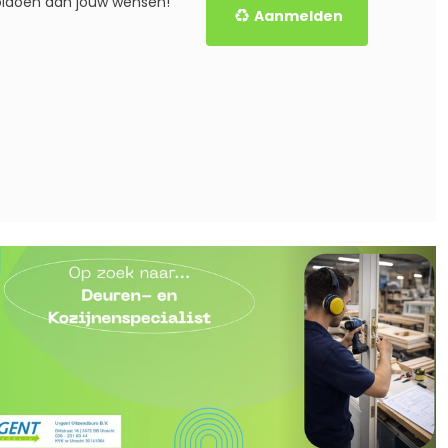
voldoen aan jouw wensen!
Aanmelden