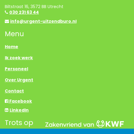
Biltstraat 16, 3572 BB Utrecht
030 231 63 44
info@urgent-uitzendburo.nl
Menu
Home
Ik zoek werk
Personeel
Over Urgent
Contact
Facebook
LinkedIn
Trots op