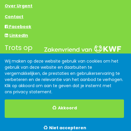
Over Urgent
Contact
Facebook
LinkedIn
Trots op
Wij maken op deze website gebruik van cookies om het
Links
gebruik van deze website en daarbuiten te
vergemakkelijken, de prestaties en gebruikerservaring te
Anti discriminatiebeleid
verbeteren en de relevantie van het aanbod te verhogen.
Klik op akkoord om aan te geven dat je instemt met
Algemene voorwaarden
ons
privacy statement
.
Privacy verklaring
Akkoord
Indeed
Werk.nl
Niet accepteren