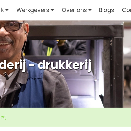
rk
Werkgevers
Over ons
Blogs
Co
erij - drukkerij
erij