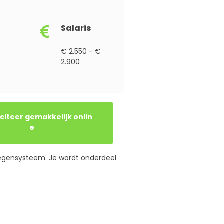
Salaris
€ 2.550 - €
2.900
e
oegensysteem. Je wordt onderdeel