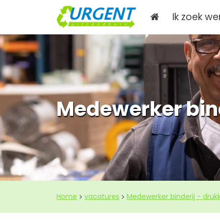
Ik zoek we
Medewerker bind
Home
vacatures
Medewerker binderij - drukk