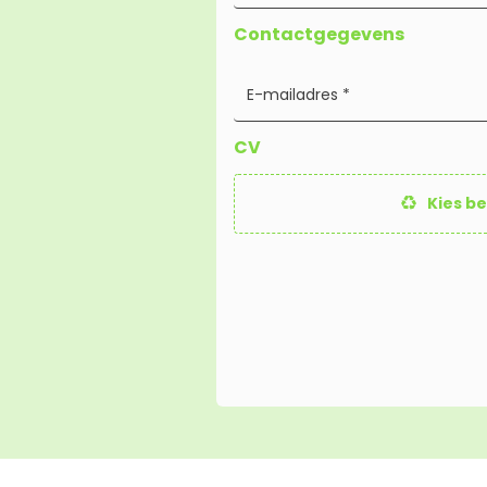
Contactgegevens
CV
Kies b