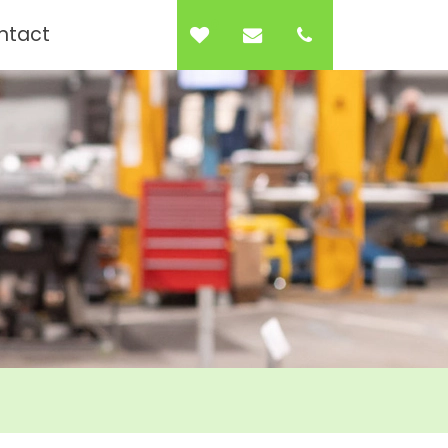
0
ntact