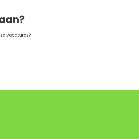
gaan?
nze vacatures?