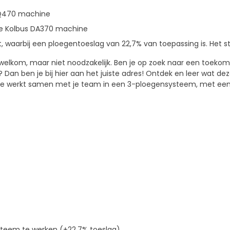
BQ470 machine
e Kolbus DA370 machine
, waarbij een ploegentoeslag van 22,7% van toepassing is. Het sta
is welkom, maar niet noodzakelijk. Ben je op zoek naar een toek
Dan ben je bij hier aan het juiste adres! Ontdek en leer wat de
Je werkt samen met je team in een 3-ploegensysteem, met een 
steem te werken (+22,7% toeslag)