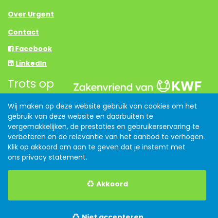
Over Urgent
Contact
Facebook
LinkedIn
Trots op
Wij maken op deze website gebruik van cookies om het
gebruik van deze website en daarbuiten te
Links
vergemakkelijken, de prestaties en gebruikerservaring te
Anti discriminatiebeleid
verbeteren en de relevantie van het aanbod te verhogen.
Klik op akkoord om aan te geven dat je instemt met
Algemene voorwaarden
ons
privacy statement
.
Privacy verklaring
Akkoord
Indeed
Werk.nl
Niet accepteren