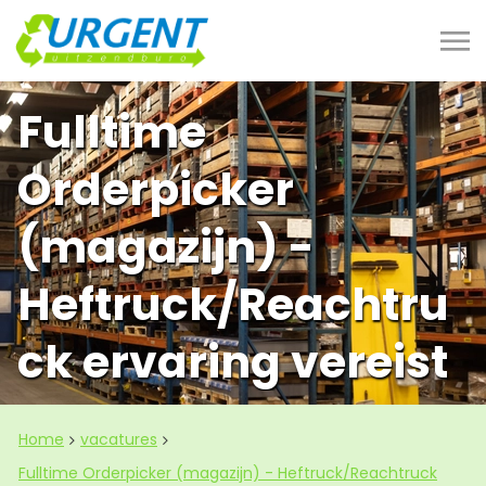
Fulltime
Orderpicker
(magazijn) -
Heftruck/Reachtru
ck ervaring vereist
Home
vacatures
Fulltime Orderpicker (magazijn) - Heftruck/Reachtruck