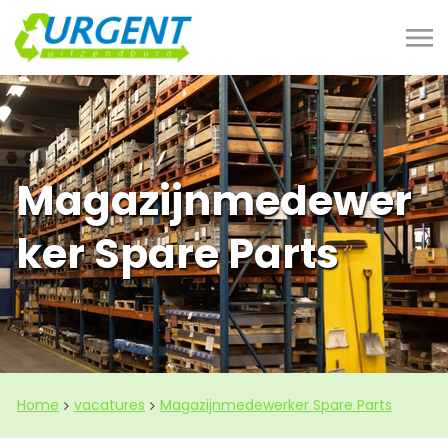
Magazijnmedewer
ker Spare Parts
Home
vacatures
Magazijnmedewerker Spare Parts