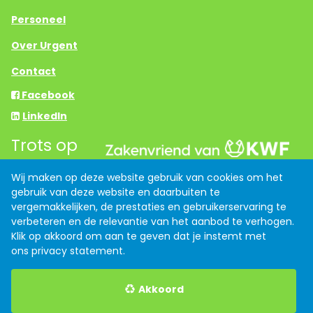
Personeel
Over Urgent
Contact
Facebook
LinkedIn
Trots op
Wij maken op deze website gebruik van cookies om het
gebruik van deze website en daarbuiten te
Links
vergemakkelijken, de prestaties en gebruikerservaring te
Anti discriminatiebeleid
verbeteren en de relevantie van het aanbod te verhogen.
Klik op akkoord om aan te geven dat je instemt met
Algemene voorwaarden
ons
privacy statement
.
Privacy verklaring
Akkoord
Indeed