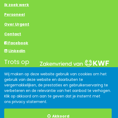
Ik zoek werk
Personeel
Over Urgent
Contact
Facebook
LinkedIn
Trots op
Wij maken op deze website gebruik van cookies om het
gebruik van deze website en daarbuiten te
Links
vergemakkelijken, de prestaties en gebruikerservaring te
Anti discriminatiebeleid
verbeteren en de relevantie van het aanbod te verhogen.
Klik op akkoord om aan te geven dat je instemt met
Algemene voorwaarden
ons
privacy statement
.
Privacy verklaring
Akkoord