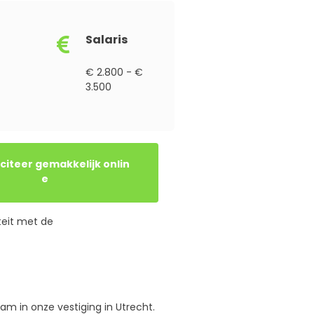
Salaris
€ 2.800 - €
3.500
e
teit met de
eam in onze vestiging in Utrecht.