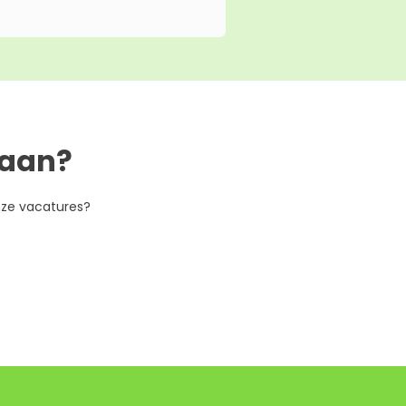
gaan?
nze vacatures?