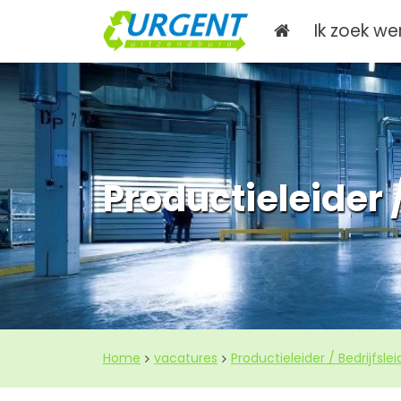
Ik zoek we
Productieleider /
Home
vacatures
Productieleider / Bedrijfsle