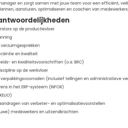
anager en zorgt samen met jouw team voor een efficiënt, veilig
 plannen, aansturen, optimaliseren en coachen van medewerkers
antwoordelijkheden
rators op de productievloer
anning
n verzuimgesprekken
iëntie en kwaliteit
eids- en kwaliteitsvoorschriften (o.a. BRC)
iscipline op de werkvloer
erpakkingsvoorraden (inclusief tellingen en administratieve ve
ens in het ERP-systeem (INFOR)
KELIO)
aandragen van verbeter- en optimalisatievoorstellen
ieuwe) medewerkers en uitzendkrachten