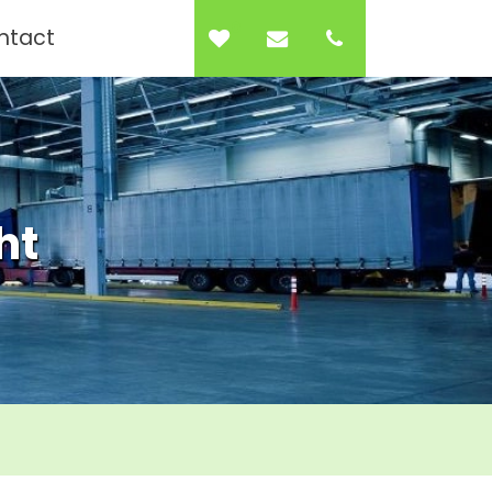
0
ntact
ht