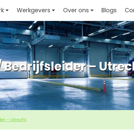
rk
Werkgevers
Over ons
Blogs
Co
 Bedrijfsleider – Utrec
ider – Utrecht