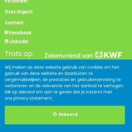
Personeel
Over Urgent
Contact
Facebook
LinkedIn
Trots op
Wij maken op deze website gebruik van cookies om het
Links
gebruik van deze website en daarbuiten te
vergemakkelijken, de prestaties en gebruikerservaring te
Anti discriminatiebeleid
verbeteren en de relevantie van het aanbod te verhogen.
Klik op akkoord om aan te geven dat je instemt met
Algemene voorwaarden
ons
privacy statement
.
Privacy verklaring
Akkoord
Indeed
Werk.nl