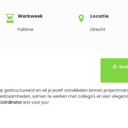
Werkweek
Locatie
Fulltime
Utrecht
Solliciteer gemakkelijk onlin
rk je gestructureerd en wil je jezelf ontwikkelen binnen projectm
werkzaamheden, samen te werken met collega's en een vliegende
Coördinator
iets voor jou!