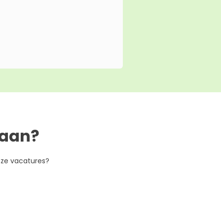
gaan?
nze vacatures?