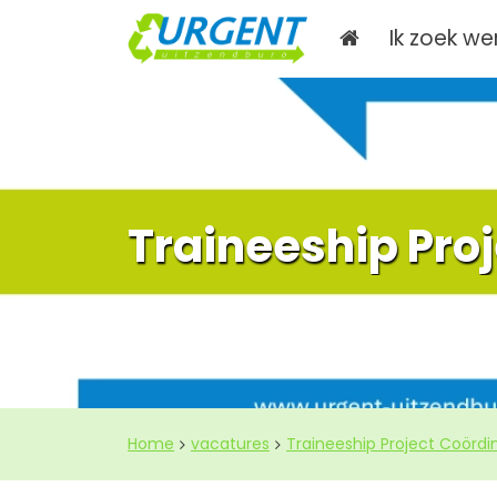
Ik zoek we
Traineeship Pro
Home
vacatures
Traineeship Project Coördi