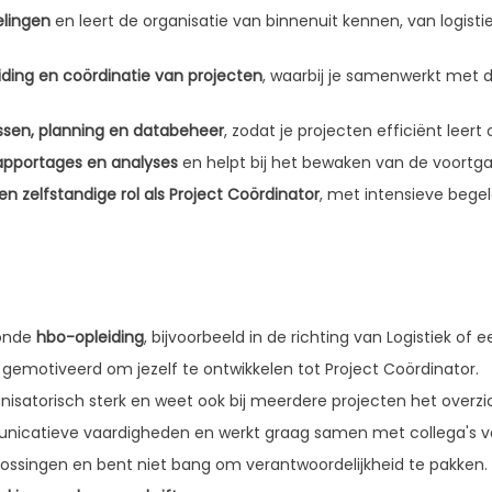
elingen
en leert de organisatie van binnenuit kennen, van logist
iding en coördinatie van projecten
, waarbij je samenwerkt met d
essen, planning en databeheer
, zodat je projecten efficiënt leer
rapportages en analyses
en helpt bij het bewaken van de voortgan
en zelfstandige rol als Project Coördinator
, met intensieve begel
ronde
hbo-opleiding
, bijvoorbeeld in de richting van Logistiek of e
n gemotiveerd om jezelf te ontwikkelen tot Project Coördinator.
nisatorisch sterk en weet ook bij meerdere projecten het overzi
icatieve vaardigheden en werkt graag samen met collega's van
oplossingen en bent niet bang om verantwoordelijkheid te pakken.