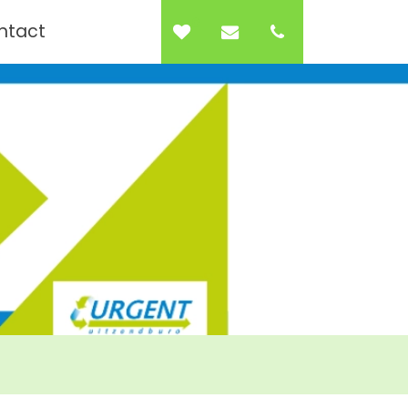
0
ntact