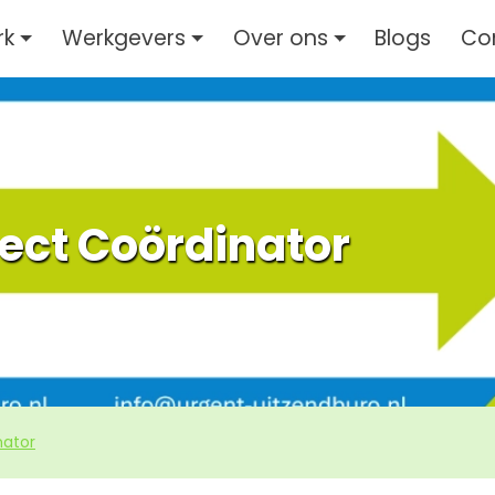
rk
Werkgevers
Over ons
Blogs
Co
ject Coördinator
nator