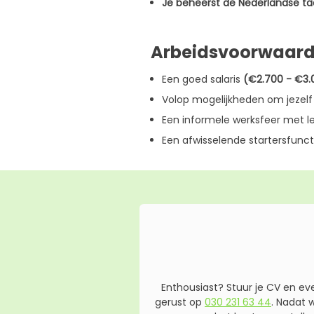
Je beheerst de Nederlandse taa
Arbeidsvoorwaar
Een goed salaris
(€2.700 - €3.
Volop mogelijkheden om jezelf 
Een informele werksfeer met le
Een afwisselende startersfunct
Enthousiast? Stuur je CV en ev
gerust op
030 231 63 44
. Nadat 